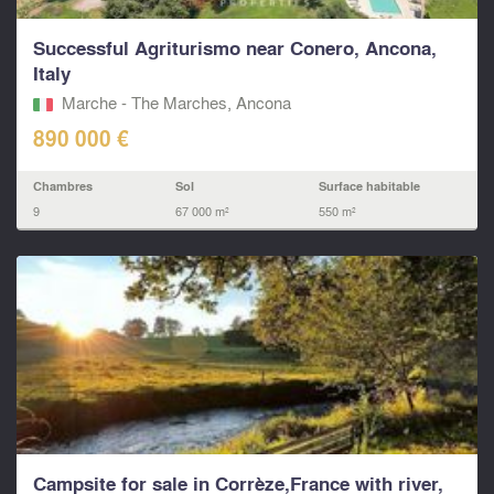
Successful Agriturismo near Conero, Ancona,
Italy
Marche - The Marches, Ancona
890 000 €
Chambres
Sol
Surface habitable
9
67 000 m²
550 m²
Campsite for sale in Corrèze,France with river,