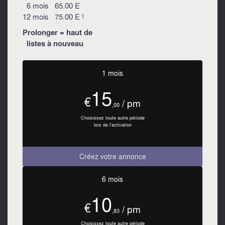
6 mois 65.00 E
12 mois 75.00 E !
Prolonger = haut de
listes à nouveau
1 mois
15
€
/ pm
,00
Choisissez toute autre période
lors de l'activation
Créez votre annonce
6 mois
10
€
/ pm
,83
Choisissez toute autre période