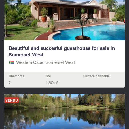
Beautiful and succesful guesthouse for sale in
Somerset West
Western Cape, Somerset West
Chambres
Sol
Surface habitable
7
1 300 m²
VENDU