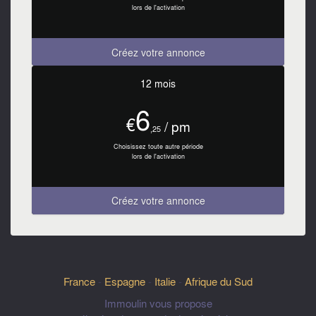
lors de l'activation
Créez votre annonce
12 mois
6
€
/ pm
,25
Choisissez toute autre période
lors de l'activation
Créez votre annonce
France
-
Espagne
-
Italie
-
Afrique du Sud
Immoulin vous propose