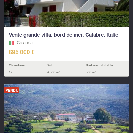
Vente grande villa, bord de mer, Calabre, Italie
Calabria
695 000 €
Chambres
Sol
Surface habitable
12
4 500 m²
500 m²
VENDU