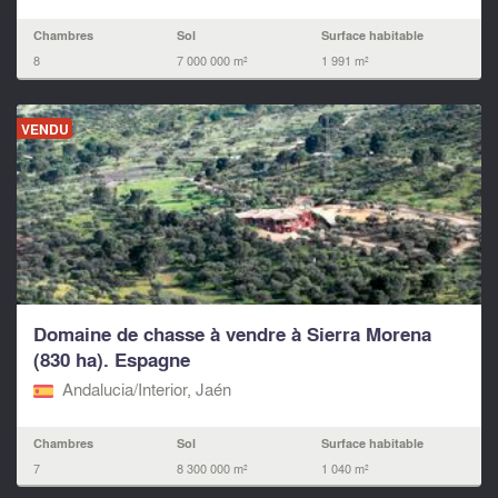
Chambres
Sol
Surface habitable
8
7 000 000 m²
1 991 m²
VENDU
Domaine de chasse à vendre à Sierra Morena
(830 ha). Espagne
Andalucia/Interior, Jaén
Chambres
Sol
Surface habitable
7
8 300 000 m²
1 040 m²