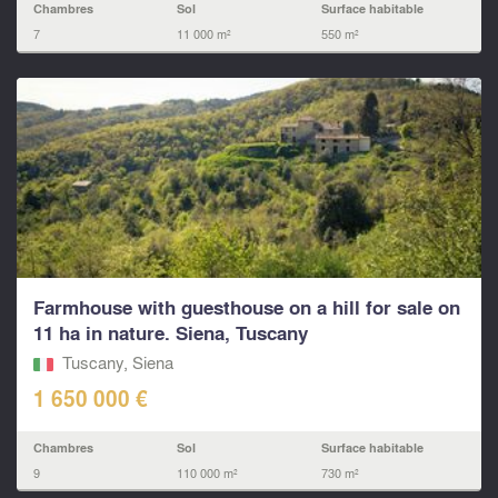
Chambres
Sol
Surface habitable
7
11 000 m²
550 m²
Farmhouse with guesthouse on a hill for sale on
11 ha in nature. Siena, Tuscany
Tuscany, Siena
1 650 000 €
Chambres
Sol
Surface habitable
9
110 000 m²
730 m²