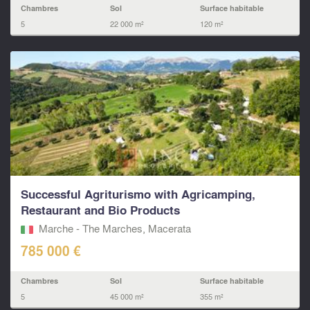
Chambres
Sol
Surface habitable
5
22 000 m²
120 m²
Successful Agriturismo with Agricamping,
Restaurant and Bio Products
Marche - The Marches, Macerata‎
785 000 €
Chambres
Sol
Surface habitable
5
45 000 m²
355 m²