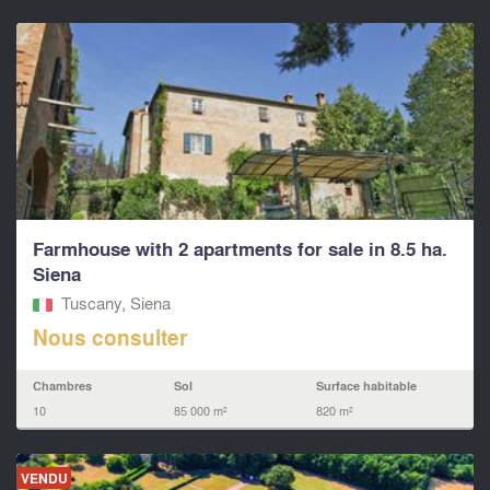
Farmhouse with 2 apartments for sale in 8.5 ha.
Siena
Tuscany, Siena
Nous consulter
Chambres
Sol
Surface habitable
10
85 000 m²
820 m²
VENDU