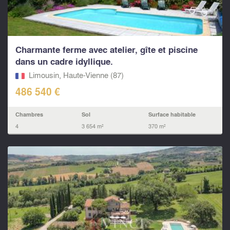
Charmante ferme avec atelier, gîte et piscine
dans un cadre idyllique.
Limousin, Haute-Vienne (87)
486 540 €
Chambres
Sol
Surface habitable
4
3 654 m²
370 m²