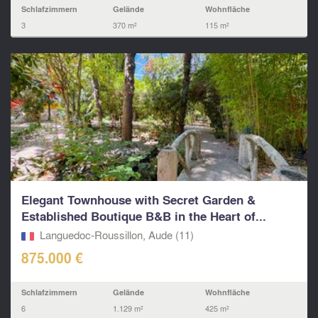
Schlafzimmern
Gelände
Wohnfläche
3
370 m²
115 m²
Elegant Townhouse with Secret Garden &
Established Boutique B&B in the Heart of...
Languedoc-Roussillon, Aude (11)
875.000 €
Schlafzimmern
Gelände
Wohnfläche
6
1.129 m²
425 m²