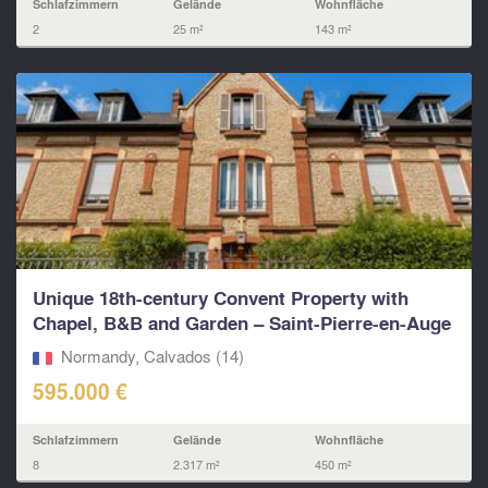
Schlafzimmern
Gelände
Wohnfläche
2
25 m²
143 m²
Unique 18th-century Convent Property with
Chapel, B&B and Garden – Saint-Pierre-en-Auge
(Calvados)
Normandy, Calvados (14)
595.000 €
Schlafzimmern
Gelände
Wohnfläche
8
2.317 m²
450 m²