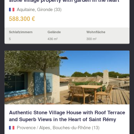
of Fronsa
Aquitaine, Gironde (33)
588.300 €
Schlafzimmern
Gelände
Wohnfläche
5
436 m²
300 m²
Authentic Stone Village House with Roof Terrace
and Superb Views in the Heart of Saint Rémy
Provence / Alpes, Bouches-du-Rhône (13)