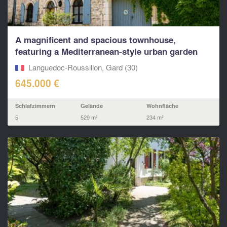
A magnificent and spacious townhouse,
featuring a Mediterranean-style urban garden
and an integrated
Languedoc-Roussillon, Gard (30)
645.000 €
Schlafzimmern
Gelände
Wohnfläche
5
529 m²
234 m²