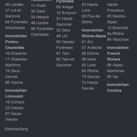
Pyrénées
40 Landes
43 Haute-
Haute-
11 Aude
09 Ariège
47 Lot-et-
Loire
Provence
30 Gard
12 Aveyron
Garonne
63 Puy-de-
05 Hautes-
34 Hérault
31 Haute-
64 Pyrénées-
Dôme
Alpes
48 Lozère
Garonne
Atlantiques
13 Bouches-
66 Pyrénées-
32 Gers
Immobilien
du-Rhône
Orientales
Immobilien
46 Lot
Rhône-Alpes
84 Vaucluse
Poitou-
65 Hautes-
01 Ain
Charentes
Pyrénées
07 Ardèche
Immobilien
16 Charente
81 Tarn
26 Drôme
French
17 Charente-
82 Tarn-et-
38 Isère
Riviera
Maritime
Garonne
42 Loire
06 Alpes-
79 Deux-
69 Rhône
Maritimes
Sèvres
73 Savoie
83 Var
86 Vienne
74 Haute-
Immobilien
Savoie
Immobilien
Corsica
Limousin
19 Corrèze
23 Creuse
87 Haute-
Vienne
Seitenanfang