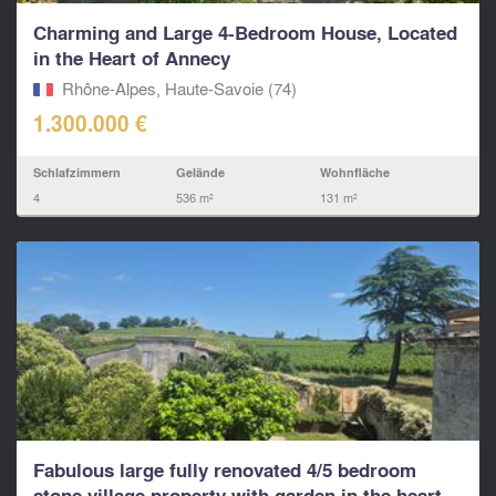
Charming and Large 4-Bedroom House, Located
in the Heart of Annecy
Rhône-Alpes, Haute-Savoie (74)
1.300.000 €
Schlafzimmern
Gelände
Wohnfläche
4
536 m²
131 m²
Fabulous large fully renovated 4/5 bedroom
stone village property with garden in the heart