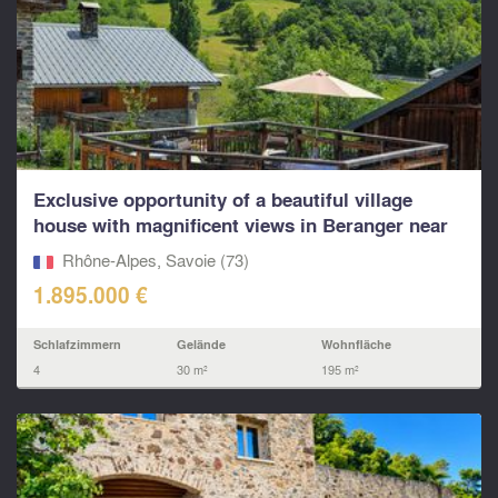
Exclusive opportunity of a beautiful village
house with magnificent views in Beranger near
St Martin
Rhône-Alpes, Savoie (73)
1.895.000 €
Schlafzimmern
Gelände
Wohnfläche
4
30 m²
195 m²