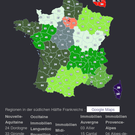
Regionen in der südlichen Hälfte Frankreichs -
Google Maps
Nouvelle-
Immobilien
Immobilien
Occitaine
Aquitaine
Auvergne
Provence-
Immobilien
Immobilien
24 Dordogne
03 Allier
Alpes
Languedoc
Midi-
33 Gironde
15 Cantal
04 Alpes-de-
Roussillon