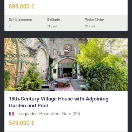
699.000 €
Schlafzimmern
Gelände
Wohnfläche
7
315 m²
214 m²
15th-Century Village House with Adjoining
Garden and Pool
Languedoc-Roussillon, Gard (30)
549.000 €