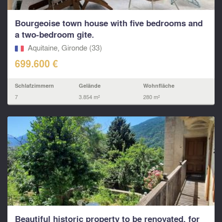
Bourgeoise town house with five bedrooms and
a two-bedroom gite.
Aquitaine, Gironde (33)
699.600 €
Schlafzimmern
Gelände
Wohnfläche
7
3.854 m²
280 m²
Beautiful historic property to be renovated, for