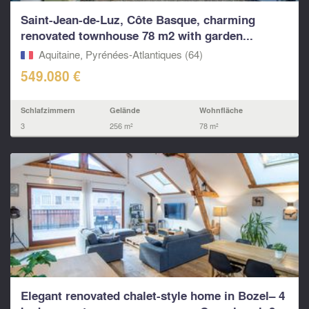
Saint-Jean-de-Luz, Côte Basque, charming
renovated townhouse 78 m2 with garden...
Aquitaine, Pyrénées-Atlantiques (64)
549.080 €
Schlafzimmern
Gelände
Wohnfläche
3
256 m²
78 m²
Elegant renovated chalet-style home in Bozel– 4