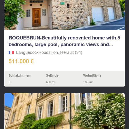
ROQUEBRUN-Beautifully renovated home with 5
bedrooms, large pool, panoramic views and...
Languedoc-Roussillon, Hérault (34)
511.000 €
Schlafzimmern
Gelände
Wohnfläche
5
436 m²
185 m²