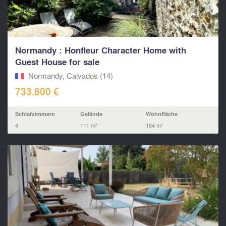
Normandy : Honfleur Character Home with
Guest House for sale
Normandy, Calvados (14)
733.800 €
Schlafzimmern
Gelände
Wohnfläche
4
111 m²
164 m²