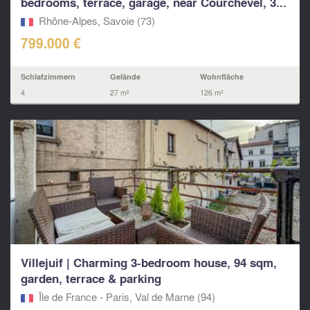
bedrooms, terrace, garage, near Courchevel, 3...
Rhône-Alpes, Savoie (73)
799.000 €
Schlafzimmern
Gelände
Wohnfläche
4
27 m²
126 m²
Villejuif | Charming 3-bedroom house, 94 sqm,
garden, terrace & parking
Île de France - Paris, Val de Marne (94)