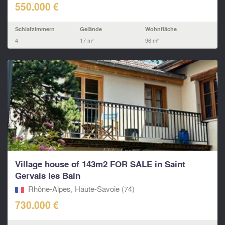
550.000 €
Schlafzimmern
Gelände
Wohnfläche
4
17 m²
96 m²
Village house of 143m2 FOR SALE in Saint
Gervais les Bain
Rhône-Alpes, Haute-Savoie (74)
730.000 €