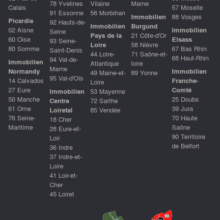
78 Yvelines
Vilaine
Marne
Calais
57 Moselle
91 Essonne
56 Morbihan
Immobilien
88 Vosges
Picardie
92 Hauts-de-
Immobilien
Burgund
02 Aisne
Immobilien
Seine
Pays de la
21 Côte-d'Or
60 Oise
Elsass
93 Seine-
Loire
58 Nièvre
80 Somme
67 Bas Rhin
Saint-Denis
44 Loire-
71 Saône-et-
68 Haut-Rhin
94 Val-de-
Immobilien
Atlantique
loire
Marne
Normandy
Immobilien
49 Maine-et-
89 Yonne
95 Val-d'Ois
14 Calvados
Franche-
Loire
27 Eure
Comté
Immobilien
53 Mayenne
50 Manche
25 Doubs
Centre
72 Sarthe
61 Orne
39 Jura
Loiretal
85 Vendée
76 Seine-
70 Haute
18 Cher
Maritime
Saône
28 Eure-et-
90 Territoire
Loir
de Belfort
36 Indre
37 Indre-et-
Loire
41 Loir-et-
Cher
45 Loiret