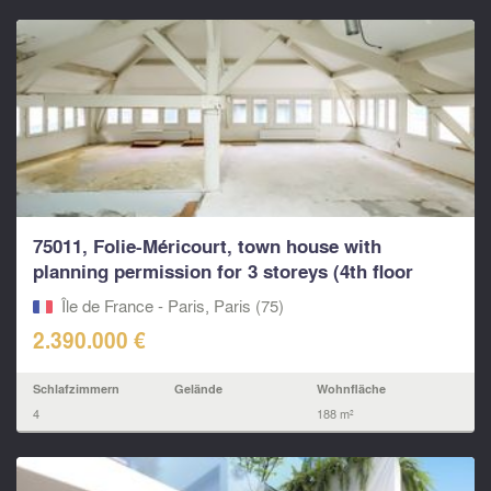
75011, Folie-Méricourt, town house with
planning permission for 3 storeys (4th floor
possible) 188m2
Île de France - Paris, Paris (75)
2.390.000 €
Schlafzimmern
Gelände
Wohnfläche
4
188 m²