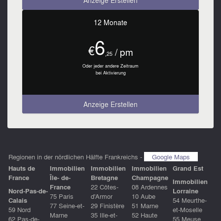
Anzeige Erstellen
12 Monate
6
€
/ pm
,25
Oder jeder andere Zeitraum
bei Aktivierung
Anzeige Erstellen
Regionen in der nördlichen Hälfte Frankreichs -
Google Maps
Hauts de
Immobilien
Immobilien
Immobilien
Grand Est
France
Île- de-
Bretagne
Champagne
Immobilien
France
22 Côtes-
08 Ardennes
Nord-Pas-de-
Lorraine
75 Paris
d'Armor
10 Aube
Calais
54 Meurthe-
77 Seine-et-
29 Finistère
51 Marne
59 Nord
et-Moselle
Marne
35 Ille-et-
52 Haute
62 Pas-de-
55 Meuse