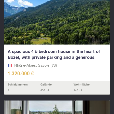
A spacious 4-5 bedroom house in the heart of
Bozel, with private parking and a generous
south...
Rhône-Alpes, Savoie (73)
1.320.000 €
Schlafzimmern
Gelände
Wohnfläche
4
436 m²
145 m²