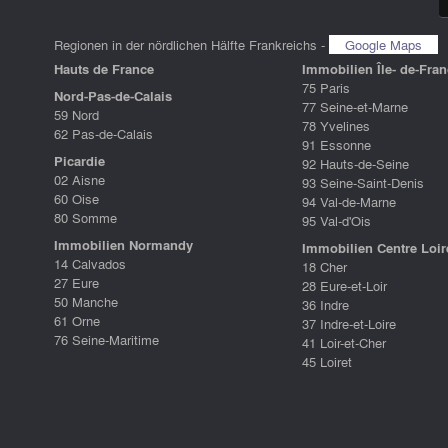
Regionen in der nördlichen Hälfte Frankreichs -
Google Maps
Hauts de France
Immobilien Île- de-Fran
75 Paris
Nord-Pas-de-Calais
77 Seine-et-Marne
59 Nord
78 Yvelines
62 Pas-de-Calais
91 Essonne
Picardie
92 Hauts-de-Seine
02 Aisne
93 Seine-Saint-Denis
60 Oise
94 Val-de-Marne
80 Somme
95 Val-d'Ois
Immobilien Normandy
Immobilien Centre Loir
14 Calvados
18 Cher
27 Eure
28 Eure-et-Loir
50 Manche
36 Indre
61 Orne
37 Indre-et-Loire
76 Seine-Maritime
41 Loir-et-Cher
45 Loiret