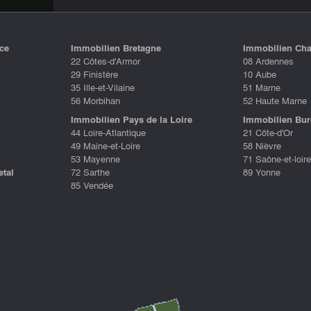
ce
Immobilien Bretagne
Immobilien Ch
22 Côtes-d'Armor
08 Ardennes
29 Finistère
10 Aube
35 Ille-et-Vilaine
51 Marne
56 Morbihan
52 Haute Marne
Immobilien Pays de la Loire
Immobilien Bu
44 Loire-Atlantique
21 Côte-d'Or
49 Maine-et-Loire
58 Nièvre
53 Mayenne
71 Saône-et-loire
etal
72 Sarthe
89 Yonne
85 Vendée