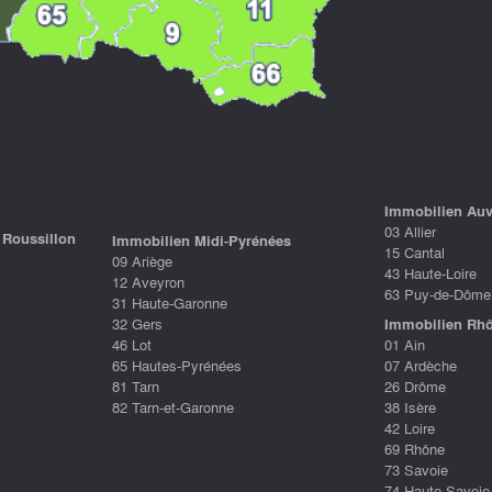
Immobilien Au
03 Allier
Roussillon
Immobilien Midi-Pyrénées
15 Cantal
09 Ariège
43 Haute-Loire
12 Aveyron
63 Puy-de-Dôme
31 Haute-Garonne
32 Gers
Immobilien Rhô
46 Lot
01 Ain
65 Hautes-Pyrénées
07 Ardèche
81 Tarn
26 Drôme
82 Tarn-et-Garonne
38 Isère
42 Loire
69 Rhône
73 Savoie
74 Haute-Savoie