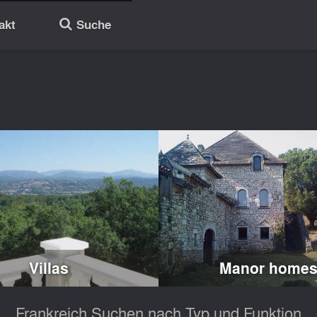
akt
Suche
🔎
Villas
Manor home
Frankreich Suchen nach Typ und Funktion