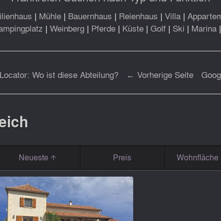
lienhaus
|
Mühle
|
Bauernhaus
|
Reienhaus
|
Villa
|
Apparte
ampingplatz
|
Weinberg
|
Pferde
|
Küste
|
Golf
|
Ski
|
Marina
Locator: Wo ist diese Abteilung?
-
← Vorherige Seite
-
Goog
eich
Neueste
Preis
Wohnfläche 