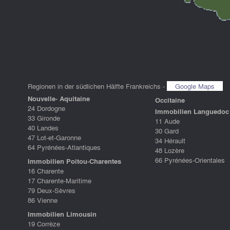
Regionen in der südlichen Hälfte Frankreichs -
Google Maps
Nouvelle- Aquitaine
Occitaine
24 Dordogne
Immobilien Languedoc 
33 Gironde
11 Aude
40 Landes
30 Gard
47 Lot-et-Garonne
34 Hérault
64 Pyrénées-Atlantiques
48 Lozère
66 Pyrénées-Orientales
Immobilien Poitou-Charentes
16 Charente
17 Charente-Maritime
79 Deux-Sèvres
86 Vienne
Immobilien Limousin
19 Corrèze