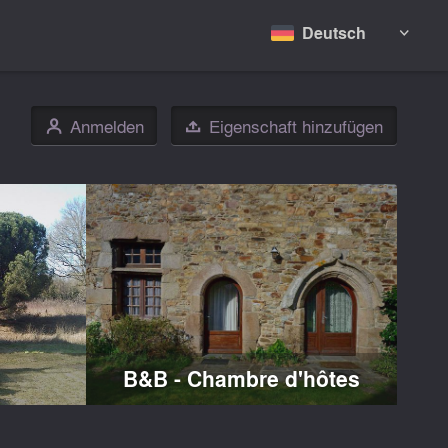
Deutsch

Anmelden
Eigenschaft hinzufügen
👤

s
B&B - Chambre d'hôtes