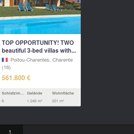
TOP OPPORTUNITY! TWO
beautiful 3-bed villas with...
Poitou-Charentes, Charente
(16)
561.800 €
Schlafzimmern
Gelände
Wohnfläche
6
1.246 m²
201 m²
1