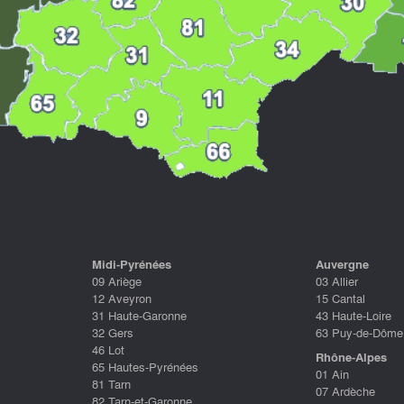
Midi-Pyrénées
Auvergne
09 Ariège
03 Allier
12 Aveyron
15 Cantal
31 Haute-Garonne
43 Haute-Loire
32 Gers
63 Puy-de-Dôme
46 Lot
Rhône-Alpes
65 Hautes-Pyrénées
01 Ain
81 Tarn
07 Ardèche
82 Tarn-et-Garonne