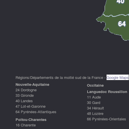
Régions/Départements de la moitié sud de la France -
Google Maps
Nouvelle-Aquitaine
Occitaine
24 Dordogne
Languedoc Roussillon
33 Gironde
11 Aude
40 Landes
30 Gard
47 Lot-et-Garonne
34 Hérault
64 Pyrénées-Atlantiques
48 Lozère
66 Pyrénées-Orientales
Poitou-Charentes
16 Charente