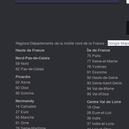
Régions/Départements de la moitié nord de la France -
Google Map
Hauts de France
ÎIe de France
75 Paris
Nord-Pas-de-Calais
77 Seine-et-Marne
59 Nord
78 Yvelines
62 Pas-de-Calais
91 Essonne
Picardie
92 Hauts-de-Seine
02 Aisne
93 Seine-Saint-Denis
60 Oise
94 Val-de-Marne
80 Somme
95 Val-d'Oise
Normandy
Centre Val de Loire
14 Calvados
18 Cher
27 Eure
28 Eure-et-Loir
50 Manche
36 Indre
61 Orne
37 Indre-et-Loire
76 Seine-Maritime
41 Loir-et-Cher