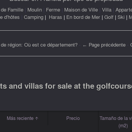
de Famille
|
Moulin
|
Ferme
|
Maison de Ville
|
Villa
|
Appart
 d'hôtes
|
Camping
|
Haras
|
En bord de Mer
|
Golf
|
Ski
|
M
 de région: Où est ce département?
-
← Page précédente
-
s and villas for sale at the golfcours
Más reciente
Precio
Tamaño de la v
(m2)