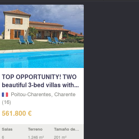
TOP OPPORTUNITY! TWO
beautiful 3-bed villas with...
Poitou-Charentes, Charente
(16)
561.800 €
Salas
Terreno
Tamaño de la vivienda
6
1.246 m²
201 m²