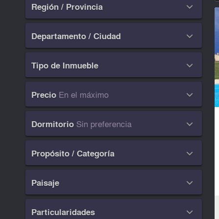
Región / Provincia

Departamento / Ciudad

Tipo de Inmueble

En el máximo
Precio

Sin preferencia
Dormitorio

Propósito / Categoría

Paisaje

Particularidades
