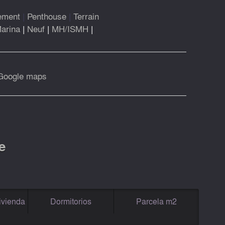
ement
|
Penthouse
|
Terrain
arina
|
Neuf
|
MH/ISMH
|
Google maps
e
ivienda
Dormitorios
Parcela m2