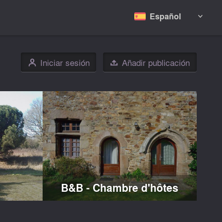
Español

Iniciar sesión
Añadir publicación
👤

s
B&B - Chambre d'hôtes