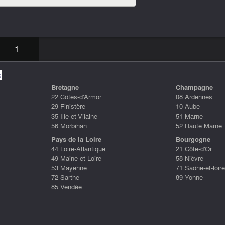
1
s
Bretagne
Champagne
22 Côtes-d'Armor
08 Ardennes
29 Finistère
10 Aube
35 Ille-et-Vilaine
51 Marne
56 Morbihan
52 Haute Marne
Pays de la Loire
Bourgogne
44 Loire-Atlantique
21 Côte-d'Or
49 Maine-et-Loire
58 Nièvre
53 Mayenne
71 Saône-et-loire
72 Sarthe
89 Yonne
85 Vendée