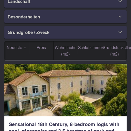
Landschaft

Besonderheiten

Grundgröße / Zweck

Neueste
Preis
Wohnfläche
Schlafzimmern
Grundstücksflä
(m2)
(m2)
Sensational 18th Century, 8-bedroom logis with
pool, pigeonnier and 3.5 hecatres of park and...