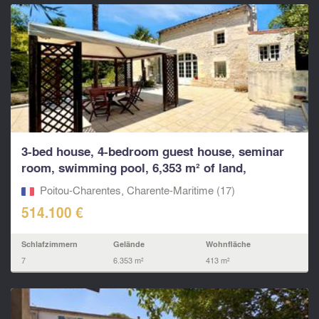
3-bed house, 4-bedroom guest house, seminar
room, swimming pool, 6,353 m² of land,
between...
Poitou-Charentes, Charente-Maritime (17)
514.100 €
Schlafzimmern
Gelände
Wohnfläche
7
6.353 m²
413 m²