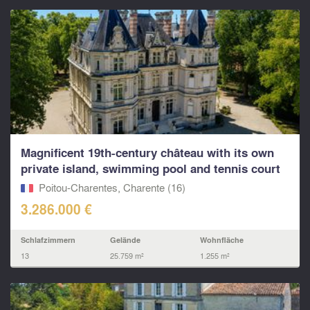
Magnificent 19th-century château with its own
private island, swimming pool and tennis court
Poitou-Charentes, Charente (16)
3.286.000 €
Schlafzimmern
Gelände
Wohnfläche
13
25.759 m²
1.255 m²