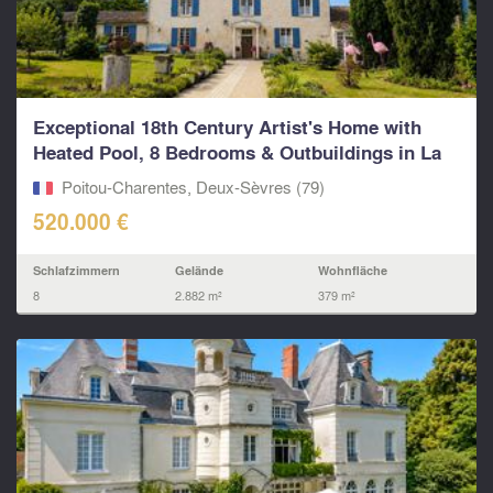
Exceptional 18th Century Artist's Home with
Heated Pool, 8 Bedrooms & Outbuildings in La
Crèche
Poitou-Charentes, Deux-Sèvres (79)
520.000 €
Schlafzimmern
Gelände
Wohnfläche
8
2.882 m²
379 m²