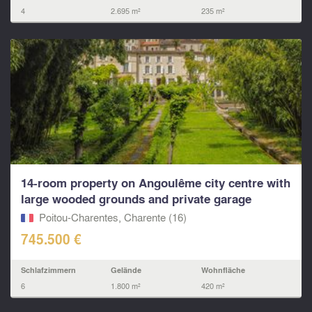
4
2.695 m²
235 m²
14-room property on Angoulême city centre with
large wooded grounds and private garage
Poitou-Charentes, Charente (16)
745.500 €
Schlafzimmern
Gelände
Wohnfläche
6
1.800 m²
420 m²