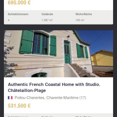
695.000 €
Schlafzimmern
Gelände
Wohnfläche
4
1.987 m²
193 m²
Authentic French Coastal Home with Studio.
Châtelaillon-Plage
Poitou-Charentes, Charente-Maritime (17)
531.500 €