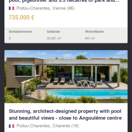
Poitou-Charentes, Vienne (86)
735.000 €
Schlafzimmern
Gelände
Wohnfläche
8
35.261 m²
641 m²
Stunning, architect-designed property with pool
and beautiful views - close to Angoulême centre
Poitou-Charentes, Charente (16)