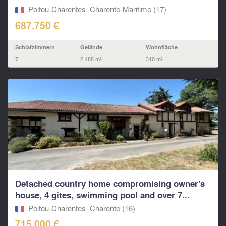
Poitou-Charentes, Charente-Maritime (17)
687.750 €
Schlafzimmern
Gelände
Wohnfläche
7
2.485 m²
310 m²
Detached country home compromising owner's
house, 4 gites, swimming pool and over 7...
Poitou-Charentes, Charente (16)
715.000 €