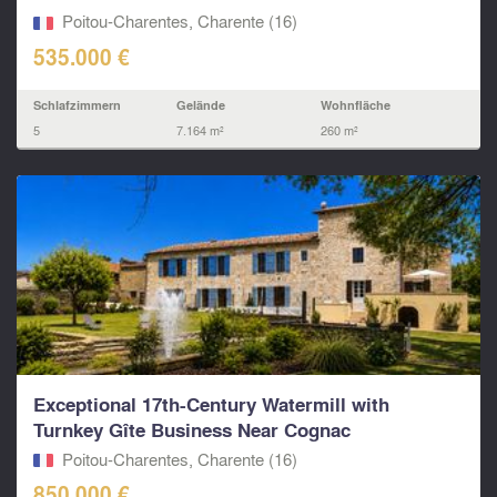
km from...
Poitou-Charentes, Charente (16)
535.000 €
Schlafzimmern
Gelände
Wohnfläche
5
7.164 m²
260 m²
Exceptional 17th-Century Watermill with
Turnkey Gîte Business Near Cognac
Poitou-Charentes, Charente (16)
850.000 €