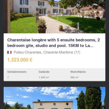
Charentaise longère with 5 ensuite bedrooms, 2
bedroom gite, studio and pool. 15KM to La...
Poitou-Charentes, Charente-Maritime (17)
1.323.000 €
Schlafzimmern
Gelände
Wohnfläche
7
1.940 m²
366 m²