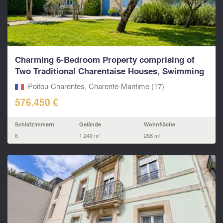
Charming 6-Bedroom Property comprising of
Two Traditional Charentaise Houses, Swimming
Pool...
Poitou-Charentes, Charente-Maritime (17)
576.450 €
Schlafzimmern
Gelände
Wohnfläche
6
1.240 m²
268 m²