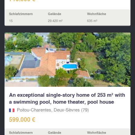
Schlafzimmern
Gelände
Wohnfläche
15
29.420 m²
635 m²
An exceptional single-story home of 253 m² with
a swimming pool, home theater, pool house
Poitou-Charentes, Deux-Sèvres (79)
599.000 €
Schlafzimmern
Gelände
Wohnfläche