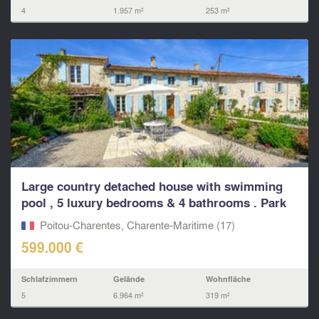
4
1.957 m²
253 m²
Large country detached house with swimming
pool , 5 luxury bedrooms & 4 bathrooms . Park
gardens...
Poitou-Charentes, Charente-Maritime (17)
599.000 €
Schlafzimmern
Gelände
Wohnfläche
5
6.964 m²
319 m²