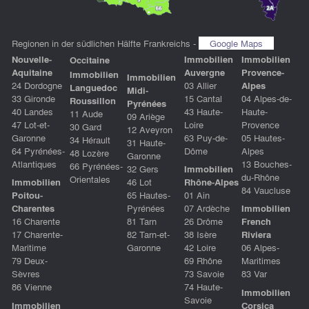
Regionen in der südlichen Hälfte Frankreichs -
Google Maps
Nouvelle-
Immobilien
Immobilien
Occitaine
Aquitaine
Auvergne
Provence-
Immobilien
Immobilien
24 Dordogne
03 Allier
Alpes
Languedoc
Midi-
33 Gironde
15 Cantal
04 Alpes-de-
Roussillon
Pyrénées
40 Landes
43 Haute-
Haute-
11 Aude
09 Ariège
47 Lot-et-
Loire
Provence
30 Gard
12 Aveyron
Garonne
63 Puy-de-
05 Hautes-
34 Hérault
31 Haute-
64 Pyrénées-
Dôme
Alpes
48 Lozère
Garonne
Atlantiques
13 Bouches-
66 Pyrénées-
32 Gers
Immobilien
du-Rhône
Orientales
Immobilien
46 Lot
Rhône-Alpes
84 Vaucluse
Poitou-
65 Hautes-
01 Ain
Charentes
Pyrénées
07 Ardèche
Immobilien
16 Charente
81 Tarn
26 Drôme
French
17 Charente-
82 Tarn-et-
38 Isère
Riviera
Maritime
Garonne
42 Loire
06 Alpes-
79 Deux-
69 Rhône
Maritimes
Sèvres
73 Savoie
83 Var
86 Vienne
74 Haute-
Immobilien
Savoie
Immobilien
Corsica