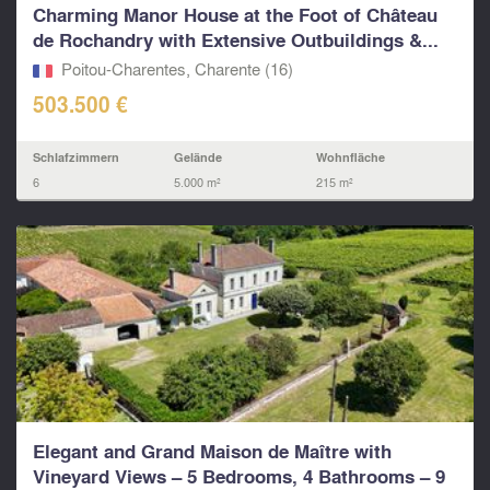
Charming Manor House at the Foot of Château
de Rochandry with Extensive Outbuildings &...
Poitou-Charentes, Charente (16)
503.500 €
Schlafzimmern
Gelände
Wohnfläche
6
5.000 m²
215 m²
Elegant and Grand Maison de Maître with
Vineyard Views – 5 Bedrooms, 4 Bathrooms – 9