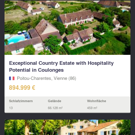
Exceptional Country Estate with Hospitality
Potential in Coulonges
Poitou-Charentes, Vienne (86)
894.999 €
Schlafzimmern
Gelände
Wohnfläche
13
66.128 m²
459 m²