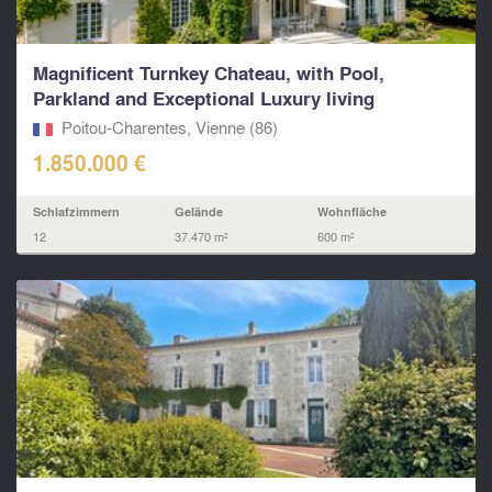
Magnificent Turnkey Chateau, with Pool,
Parkland and Exceptional Luxury living
Poitou-Charentes, Vienne (86)
1.850.000 €
Schlafzimmern
Gelände
Wohnfläche
12
37.470 m²
600 m²