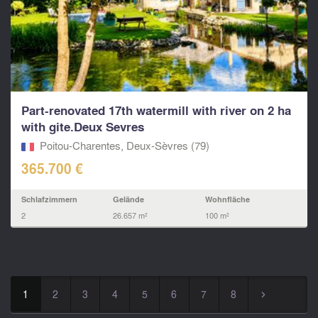
Part-renovated 17th watermill with river on 2 ha
with gite.Deux Sevres
Poitou-Charentes, Deux-Sèvres (79)
365.700 €
Schlafzimmern
Gelände
Wohnfläche
2
26.657 m²
100 m²
1
2
3
4
5
6
7
8
▻