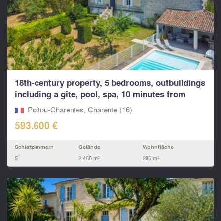
18th-century property, 5 bedrooms, outbuildings
including a gîte, pool, spa, 10 minutes from
Angoulê
Poitou-Charentes, Charente (16)
593.600 €
Schlafzimmern
Gelände
Wohnfläche
5
2.460 m²
295 m²