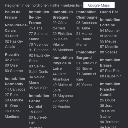
Regionen in der nördlichen Hälfte Frankreichs -
Google Maps
Hauts de
Immobilien
Immobilien
Immobilien
Grand Est
France
Île- de-
Bretagne
Champagne
Immobilien
France
22 Côtes-
08 Ardennes
Nord-Pas-de-
Lorraine
75 Paris
d'Armor
10 Aube
Calais
54 Meurthe-
77 Seine-et-
29 Finistère
51 Marne
59 Nord
et-Moselle
Marne
35 Ille-et-
52 Haute
62 Pas-de-
55 Meuse
78 Yvelines
Vilaine
Marne
Calais
57 Moselle
91 Essonne
56 Morbihan
Immobilien
88 Vosges
Picardie
92 Hauts-de-
Immobilien
Burgund
02 Aisne
Immobilien
Seine
Pays de la
21 Côte-d'Or
60 Oise
Elsass
93 Seine-
Loire
58 Nièvre
80 Somme
67 Bas Rhin
Saint-Denis
44 Loire-
71 Saône-et-
68 Haut-Rhin
94 Val-de-
Immobilien
Atlantique
loire
Marne
Normandy
Immobilien
49 Maine-et-
89 Yonne
95 Val-d'Ois
14 Calvados
Franche-
Loire
27 Eure
Comté
Immobilien
53 Mayenne
50 Manche
25 Doubs
Centre
72 Sarthe
61 Orne
39 Jura
Loiretal
85 Vendée
76 Seine-
70 Haute
18 Cher
Maritime
Saône
28 Eure-et-
90 Territoire
Loir
de Belfort
36 Indre