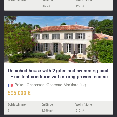
Schlafzimmern
Gelände
Wohnfläche
3
689 m²
127 m²
Detached house with 2 gites and swimming pool
. Excellent condition with strong proven income
. Nr t
Poitou-Charentes, Charente-Maritime (17)
595.000 €
Schlafzimmern
Gelände
Wohnfläche
7
2.758 m²
310 m²