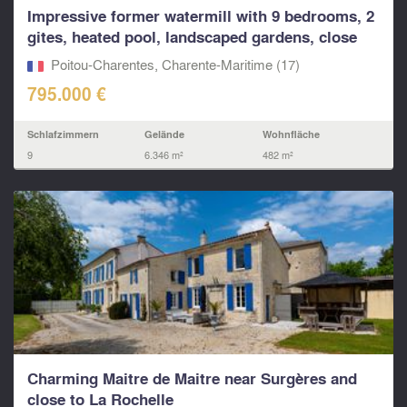
Impressive former watermill with 9 bedrooms, 2
gites, heated pool, landscaped gardens, close
to...
Poitou-Charentes, Charente-Maritime (17)
795.000 €
Schlafzimmern
Gelände
Wohnfläche
9
6.346 m²
482 m²
Charming Maitre de Maitre near Surgères and
close to La Rochelle