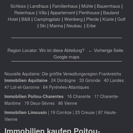
Schloss
|
Landhaus
|
Familienhaus
|
Mühle
|
Bauernhaus
|
Reienhaus
|
Villa
|
Appartement
|
Penthouse
|
Bauland
Hotel
|
B&B
|
Campingplatz
|
Weinberg
|
Pferde
|
Küste
|
Golf
|
Ski
|
Marina
|
Neubau
|
Erbe
Region Locator: Wo ist diese Abteilung?
-
← Vorherige Seite
-
Google maps
Nouvelle Aquitaine: Die größte Verwaltungsregion Frankreichs
|
|
|
|
Immobilien Aquitaine
24 Dordogne
33 Gironde
40 Landes
|
47 Lot-et-Garonne
64 Pyrénées-Atlantiques
|
|
Immobilien Poitou-Charentes
16 Charente
17 Charente-
|
|
Maritime
79 Deux-Sèvres
86 Vienne
Immobilien Limousin
|
19 Corrèze
|
23 Creuse
|
87 Haute-
Vienne
Immobilien kaufen Poitou-