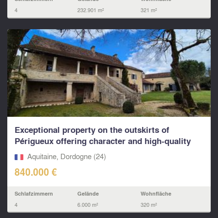
4
232.901 m²
321 m²
Exceptional property on the outskirts of
Périgueux offering character and high-quality
renovation!
Aquitaine, Dordogne (24)
840.000 €
Schlafzimmern
Gelände
Wohnfläche
4
6.000 m²
320 m²