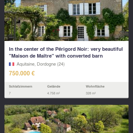
In the center of the Périgord Noir: very beautiful
"Maison de Maître" with converted barn
Aquitaine, Dordogne (24)
750.000 €
Schlafzimmern
Gelände
Wohnfläche
7
4.758 m²
328 m²