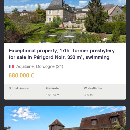
Exceptional property, 17th° former presbytery
for sale in Périgord Noir, 330 m², swimming
pool, 1.7
Aquitaine, Dordogne (24)
680.000 €
Schlafzimmern
Gelände
Wohnfläche
6
18.273 m²
330 m²