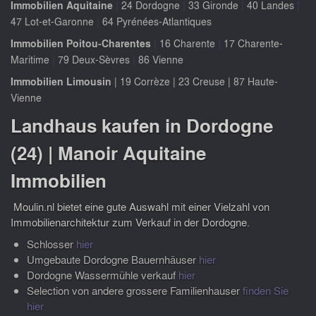
|
|
|
|
Immobilien Aquitaine
24 Dordogne
33 Gironde
40 Landes
|
47 Lot-et-Garonne
64 Pyrénées-Atlantiques
|
|
Immobilien Poitou-Charentes
16 Charente
17 Charente-
|
|
Maritime
79 Deux-Sèvres
86 Vienne
Immobilien Limousin
|
19 Corrèze
|
23 Creuse
|
87 Haute-
Vienne
Landhaus kaufen in Dordogne
(24) | Manoir Aquitaine
Immobilien
Moulin.nl bietet eine gute Auswahl mit einer Vielzahl von
Immobilienarchitektur zum Verkauf in der Dordogne.
Schlosser
hier
Umgebaute Dordogne Bauernhäuser
hier
Dordogne Wassermühle verkauf
hier
Selection von andere grossere Familienhauser
finden Sie
hier