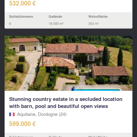
532.000 €
Schlafzimmern
Gelände
Wohnfläche
6
19.000 m²
353 m²
Stunning country estate in a secluded location
with barn, pool and beautiful open views
Aquitaine, Dordogne (24)
599.000 €