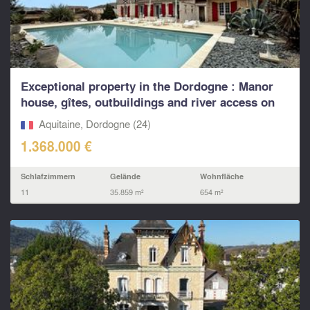
Exceptional property in the Dordogne : Manor
house, gîtes, outbuildings and river access on
3,5...
Aquitaine, Dordogne (24)
1.368.000 €
Schlafzimmern
Gelände
Wohnfläche
11
35.859 m²
654 m²