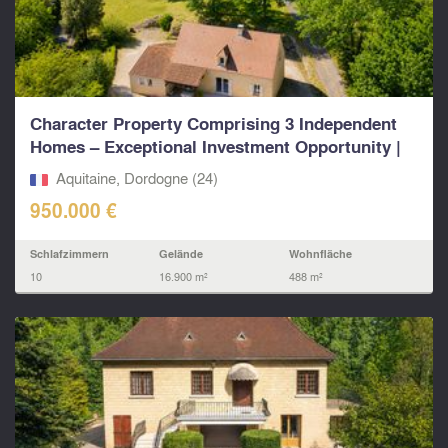
Character Property Comprising 3 Independent
Homes – Exceptional Investment Opportunity |
7...
Aquitaine, Dordogne (24)
950.000 €
Schlafzimmern
Gelände
Wohnfläche
10
16.900 m²
488 m²