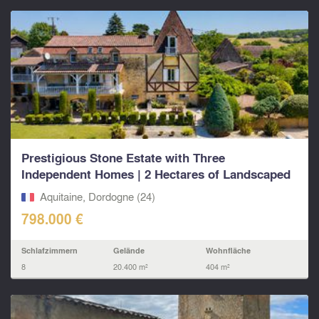
Prestigious Stone Estate with Three
Independent Homes | 2 Hectares of Landscaped
Grounds &...
Aquitaine, Dordogne (24)
798.000 €
Schlafzimmern
Gelände
Wohnfläche
8
20.400 m²
404 m²