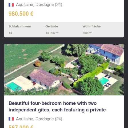
pool...
Aquitaine, Dordogne (24)
980.500 €
Schlafzimmern
Gelände
Wohnfläche
14
14.206 m²
300 m²
Beautiful four-bedroom home with two
independent gîtes, each featuring a private
heated pool,
Aquitaine, Dordogne (24)
567.000 €