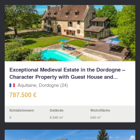
Exceptional Medieval Estate in the Dordogne –
Character Property with Guest House and...
Aquitaine, Dordogne (24)
787.500 €
Schlafzimmern
Gelände
Wohnfläche
6
8.546 m²
540 m²