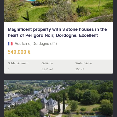
Magnificent property with 3 stone houses in the
heart of Perigord Noir, Dordogne. Excellent
Gites...
Aquitaine, Dordogne (24)
549.000 €
Schlafzimmern
Gelände
Wohnfläche
6
5.951 m²
253 m²