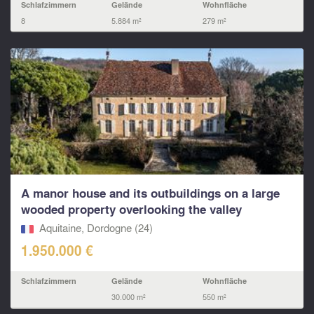
Schlafzimmern
Gelände
Wohnfläche
8
5.884 m²
279 m²
A manor house and its outbuildings on a large
wooded property overlooking the valley
Aquitaine, Dordogne (24)
1.950.000 €
Schlafzimmern
Gelände
Wohnfläche
30.000 m²
550 m²