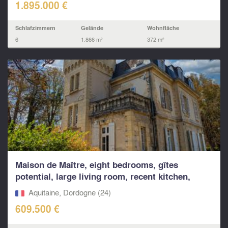
1.895.000 €
Schlafzimmern
Gelände
Wohnfläche
6
1.866 m²
372 m²
Maison de Maître, eight bedrooms, gîtes
potential, large living room, recent kitchen,
close to town
Aquitaine, Dordogne (24)
609.500 €