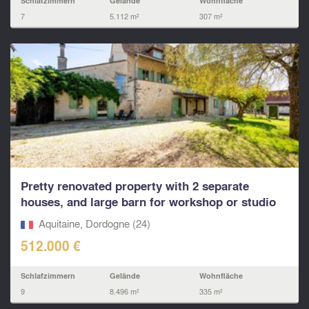
Schlafzimmern
Gelände
Wohnfläche
7
5.112 m²
307 m²
Pretty renovated property with 2 separate
houses, and large barn for workshop or studio
with private
Aquitaine, Dordogne (24)
512.000 €
Schlafzimmern
Gelände
Wohnfläche
9
8.496 m²
335 m²