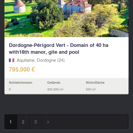
Dordogne-Périgord Vert - Domain of 40 ha
with18th manor, gite and pool
Aquitaine, Dordogne (24)
795.000 €
Schlafzimmern
Gelände
Wohnfläche
9
405.000 m²
500 m²
1
2
3
▻