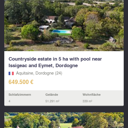
Countryside estate in 5 ha with pool near
Issigeac and Eymet, Dordogne
Aquitaine, Dordogne (24)
649.500 €
Schlafzimmern
Gelände
Wohnfläche
4
51.291 m²
339 m²