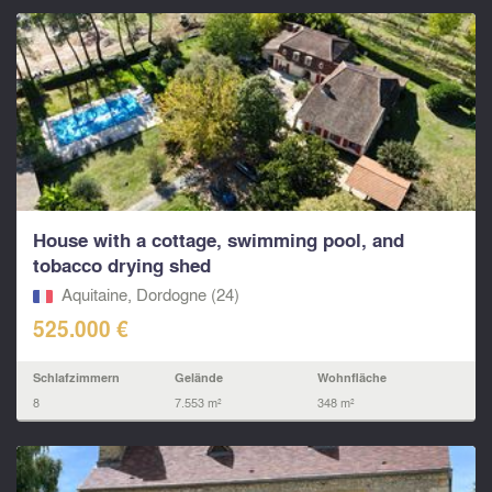
House with a cottage, swimming pool, and
tobacco drying shed
Aquitaine, Dordogne (24)
525.000 €
Schlafzimmern
Gelände
Wohnfläche
8
7.553 m²
348 m²