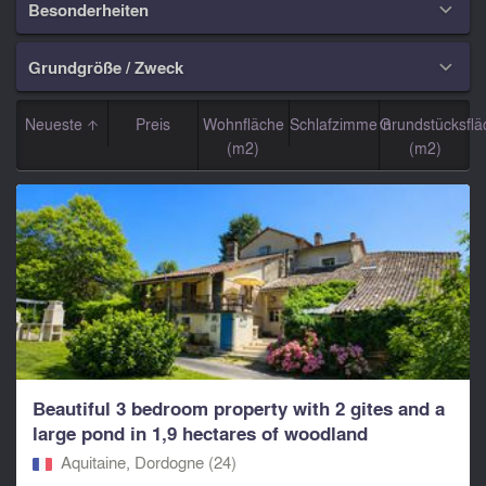
Besonderheiten

Grundgröße / Zweck

Neueste
Preis
Wohnfläche
Schlafzimmern
Grundstücksflä
(m2)
(m2)
Beautiful 3 bedroom property with 2 gites and a
large pond in 1,9 hectares of woodland
Aquitaine, Dordogne (24)