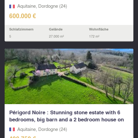
Aquitaine, Dordogne (24)
600.000 €
Schlafzimmern
Gelände
Wohnfläche
5
27.000 m²
172 m²
Périgord Noire : Stunning stone estate with 6
bedrooms, big barn and a 2 bedroom house on
25...
Aquitaine, Dordogne (24)