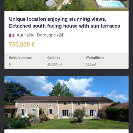
Unique location enjoying stunning views,
Detached south facing house with sun terraces
and large po
Aquitaine, Dordogne (24)
750.000 €
Schlafzimmern
Gelände
Wohnfläche
6
40.000 m²
300 m²