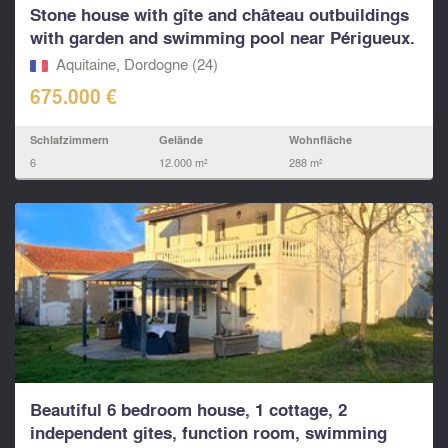
Stone house with gîte and château outbuildings
with garden and swimming pool near Périgueux.
Aquitaine, Dordogne (24)
675.000 €
Schlafzimmern
Gelände
Wohnfläche
6
12.000 m²
288 m²
Beautiful 6 bedroom house, 1 cottage, 2
independent gites, function room, swimming