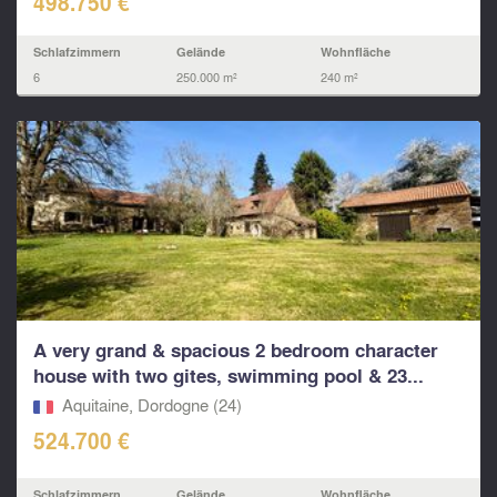
498.750 €
Schlafzimmern
Gelände
Wohnfläche
6
250.000 m²
240 m²
A very grand & spacious 2 bedroom character
house with two gites, swimming pool & 23...
Aquitaine, Dordogne (24)
524.700 €
Schlafzimmern
Gelände
Wohnfläche