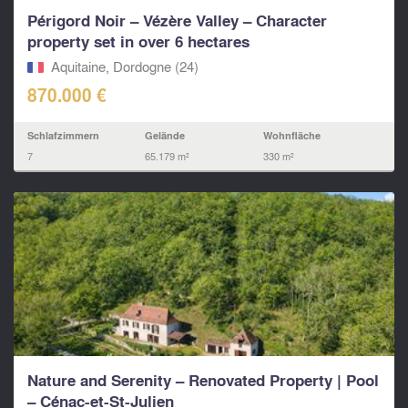
Périgord Noir – Vézère Valley – Character
property set in over 6 hectares
Aquitaine, Dordogne (24)
870.000 €
Schlafzimmern
Gelände
Wohnfläche
7
65.179 m²
330 m²
Nature and Serenity – Renovated Property | Pool
– Cénac-et-St-Julien