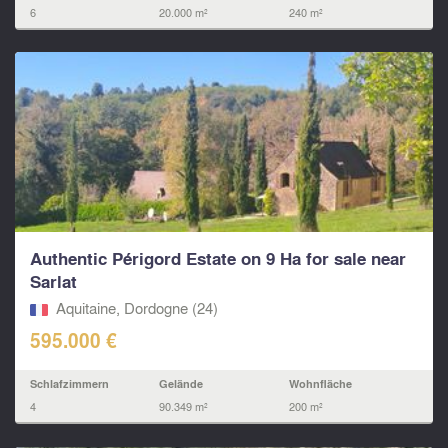
6
20.000 m²
240 m²
Authentic Périgord Estate on 9 Ha for sale near
Sarlat
Aquitaine, Dordogne (24)
595.000 €
Schlafzimmern
Gelände
Wohnfläche
4
90.349 m²
200 m²