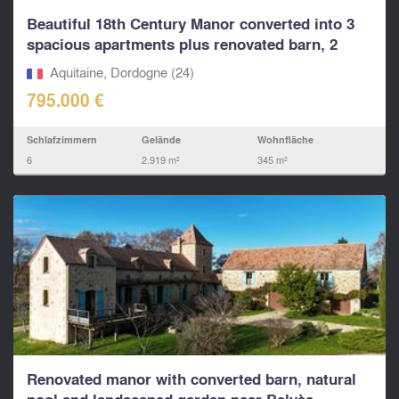
Beautiful 18th Century Manor converted into 3
spacious apartments plus renovated barn, 2
mins...
Aquitaine, Dordogne (24)
795.000 €
Schlafzimmern
Gelände
Wohnfläche
6
2.919 m²
345 m²
Renovated manor with converted barn, natural