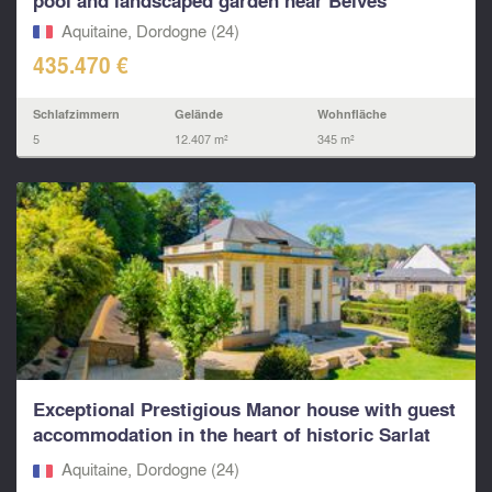
pool and landscaped garden near Belvès
Aquitaine, Dordogne (24)
435.470 €
Schlafzimmern
Gelände
Wohnfläche
5
12.407 m²
345 m²
Exceptional Prestigious Manor house with guest
accommodation in the heart of historic Sarlat
la...
Aquitaine, Dordogne (24)