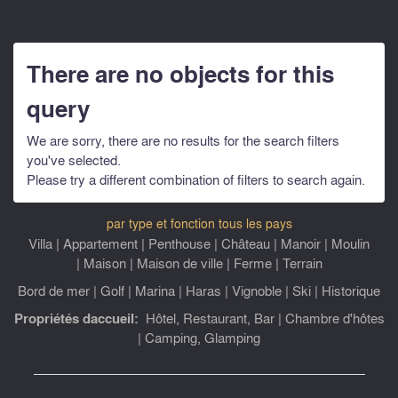
There are no objects for this
query
We are sorry, there are no results for the search filters
you've selected.
Please try a different combination of filters to search again.
par type et fonction
tous les pays
Villa
|
Appartement
|
Penthouse
|
Château
|
Manoir
|
Moulin
|
Maison
|
Maison de ville
|
Ferme
|
Terrain
Bord de mer
|
Golf
|
Marina
|
Haras
|
Vignoble
|
Ski
|
Historique
Propriétés daccueil:
Hôtel, Restaurant, Bar
|
Chambre d'hôtes
|
Camping, Glamping