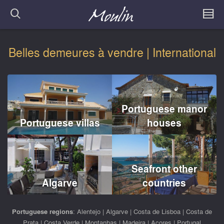
Belles demeures à vendre | International
Portuguese manor
Portuguese villas
houses
Seafront other
Algarve
countries
Portuguese regions
:
Alentejo
|
Algarve
|
Costa de Lisboa
|
Costa de
Prata
|
Costa Verde
|
Montanhas
|
Madeira
|
Acores
|
Portugal