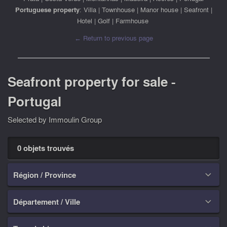
Portuguese property
:
Villa
|
Townhouse
|
Manor house
|
Seafront
|
Hotel
|
Golf
|
Farmhouse
← Return to previous page
Seafront property for sale -
Portugal
Selected by Immoulin Group
0 objets trouvés
Région / Province

Département / Ville
