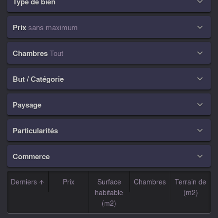
Type de bien

Prix
sans maximum

Chambres
Tout

But / Catégorie

Paysage

Particularités

Commerce

Derniers
Prix
Surface
Chambres
Terrain de
habitable
(m2)
(m2)