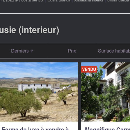
sie (interieur)
Derniers
Prix
Surface habitab
VENDU
Ferme de luxe à vendre à
Magnifique Carm