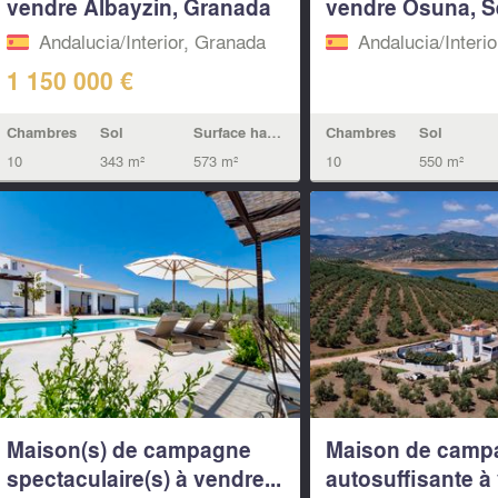
vendre Albayzin, Granada
vendre Osuna, Se
Andalucia/Interior, Granada
Andalucia/Interio
1 150 000 €
Chambres
Sol
Chambres
Sol
Surface habitable
10
550 m²
10
343 m²
573 m²
Maison(s) de campagne
Maison de camp
spectaculaire(s) à vendre...
autosuffisante à 