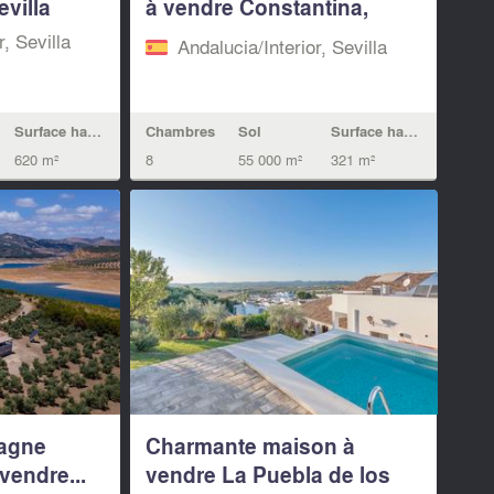
villa
à vendre Constantina,
Sevilla
r, Sevilla
Andalucia/Interior, Sevilla
Surface habitable
Chambres
Sol
Surface habitable
620 m²
8
55 000 m²
321 m²
agne
Charmante maison à
vendre...
vendre La Puebla de los