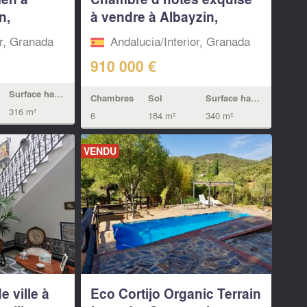
n,
à vendre à Albayzin,
Grenade
or, Granada
Andalucia/Interior, Granada
910 000 €
Surface habitable
Chambres
Sol
Surface habitable
316 m²
6
184 m²
340 m²
VENDU
 ville à
Eco Cortijo Organic Terrain