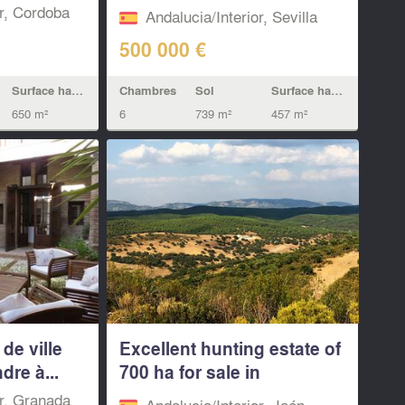
Infantes...
or, Cordoba
Andalucia/Interior, Sevilla
500 000 €
Surface habitable
Chambres
Sol
Surface habitable
650 m²
6
739 m²
457 m²
de ville
Excellent hunting estate of
re à...
700 ha for sale in
southern...
or, Granada
Andalucia/Interior, Jaén