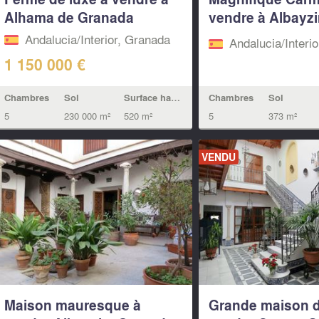
Alhama de Granada
vendre à Albayzi
Grenade
Andalucia/Interior, Granada
Andalucia/Interi
1 150 000 €
Chambres
Sol
Chambres
Sol
Surface habitable
5
373 m²
5
230 000 m²
520 m²
VENDU
Maison mauresque à
Grande maison de