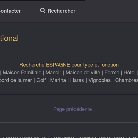
ontacter
Rechercher
🔎
tional
Recherche ESPAGNE pour type et fonction
|
Maison Familiale
|
Manoir
|
Maison de ville
|
Ferme
|
Hôtel
bord de la mer
|
Golf
|
Marina
|
Haras
|
Vignobles
|
Chambres
← Page précédente
|
|
|
l'Espagne
|
Costa del Sol
Costa Blanca
Andalucia interior
Costa Calida