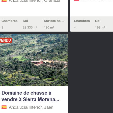
Chambres
Sol
Surface habitable
Chambres
Sol
3
32 336 m²
190 m²
4
199 m²
VENDU
Domaine de chasse à
vendre à Sierra Morena...
Andalucia/Interior, Jaén