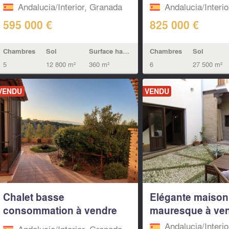
Andalucia/Interior, Granada
Andalucia/Interi
595 000 €
825 000 €
Chambres
Sol
Surface habitable
Chambres
Sol
5
12 800 m²
360 m²
6
27 500 m²
VENDU
VENDU
Chalet basse
Elégante maison 
consommation à vendre
mauresque à vend
Alomartes...
Andalucia/Interi
Andalucia/Interior, Granada