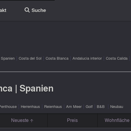
akt
Suche
🔎
|
|
|
|
|
Spanien
Costa del Sol
Costa Blanca
Andalucia interior
Costa Calida
ca | Spanien
|
|
|
|
|
|
Penthouse
Herrenhaus
Reienhaus
Am Meer
Golf
B&B
Neubau
Neueste
Preis
Wohnfläche 