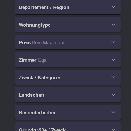
Departement / Region

Wohnungtype

Kein Maximum
Preis

Egal
Zimmer

Zweck / Kategorie

Landschaft

Besonderheiten

Grundgröße / Zweck
