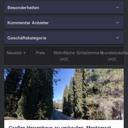
Besonderheiten

Kommentar Anbieter

Geschäftskategorie

Neueste
Preis
Wohnfläche
Schlafzimmern
Grundstücksflä
(m2)
(m2)
Großes Herrenhaus zu verkaufen. Montserrat,