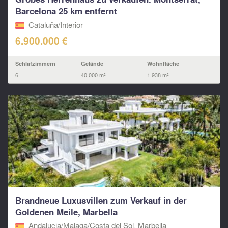
Barcelona 25 km entfernt
Cataluña/Interior
6.900.000 €
Schlafzimmern
Gelände
Wohnfläche
6
40.000 m²
1.938 m²
Brandneue Luxusvillen zum Verkauf in der
Goldenen Meile, Marbella
Andalucia/Malaga/Costa del Sol, Marbella