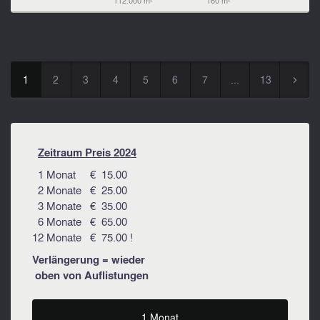
112.000 m²
160 m²
1
2
3
4
5
6
7
...
13
▻
Zeitraum Preis 2024
1 Monat € 15.00
2 Monate € 25.00
3 Monate € 35.00
6 Monate € 65.00
12 Monate € 75.00 !
Verlängerung = wieder
oben von Auflistungen
1 Monat