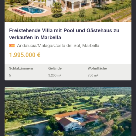
Freistehende Villa mit Pool und Gästehaus zu
verkaufen in Marbella
Andalucia/Malaga/Costa del Sol, Marbella
1.995.000 €
Schlafzimmern
Gelände
Wohnfläche
5
3.200 m²
750 m²