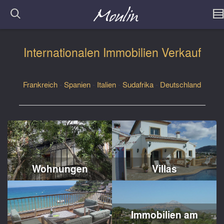
Internationalen Immobilien Verkauf
Frankreich
-
Spanien
-
Italien
-
Sudafrika
-
Deutschland
Wohnungen
Villas
Immobilien am