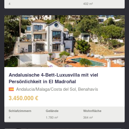
4
402 m²
Andalusische 4-Bett-Luxusvilla mit viel
Persönlichkeit in El Madroñal
Andalucia/Malaga/Costa del Sol, Benahavís
3.450.000 €
Schlafzimmern
Gelände
Wohnfläche
4
1.780 m²
364 m²