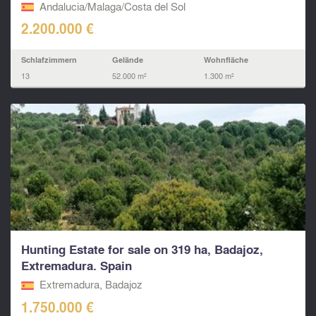
Andalucia/Malaga/Costa del Sol
2.200.000 €
Schlafzimmern
Gelände
Wohnfläche
13
52.000 m²
1.300 m²
Hunting Estate for sale on 319 ha, Badajoz,
Extremadura. Spain
Extremadura, Badajoz
1.750.000 €