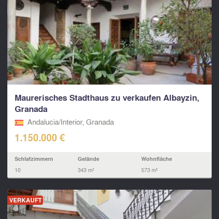
Maurerisches Stadthaus zu verkaufen Albayzin,
Granada
Andalucia/Interior, Granada
1.150.000 €
Schlafzimmern
Gelände
Wohnfläche
10
343 m²
573 m²
VERKAUFT