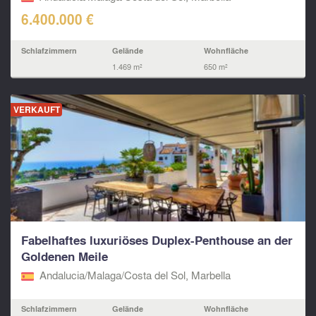
6.400.000 €
Schlafzimmern
Gelände
Wohnfläche
1.469 m²
650 m²
VERKAUFT
Fabelhaftes luxuriöses Duplex-Penthouse an der
Goldenen Meile
Andalucia/Malaga/Costa del Sol, Marbella
Schlafzimmern
Gelände
Wohnfläche