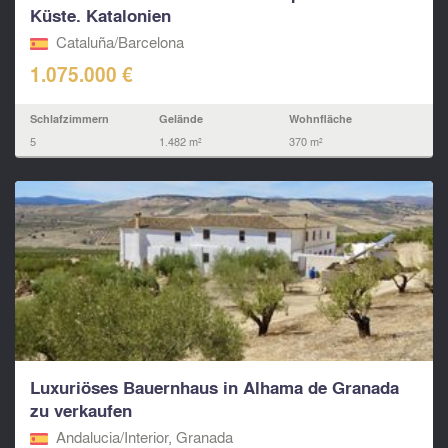
Küste. Katalonien
Cataluña/Barcelona
1.075.000 €
Schlafzimmern
Gelände
Wohnfläche
5
1.482 m²
370 m²
Luxuriöses Bauernhaus in Alhama de Granada
zu verkaufen
Andalucia/Interior, Granada