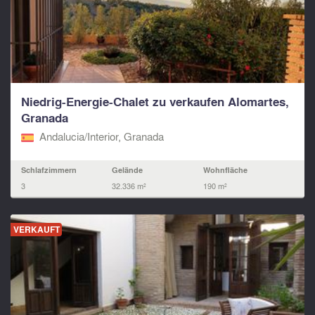
Niedrig-Energie-Chalet zu verkaufen Alomartes,
Granada
Andalucia/Interior, Granada
Schlafzimmern
Gelände
Wohnfläche
3
32.336 m²
190 m²
VERKAUFT