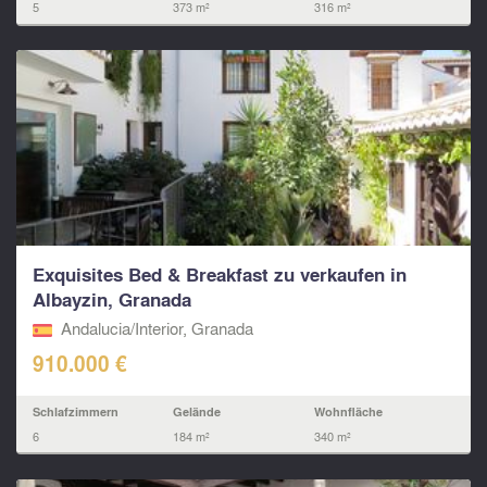
5
373 m²
316 m²
Exquisites Bed & Breakfast zu verkaufen in
Albayzin, Granada
Andalucia/Interior, Granada
910.000 €
Schlafzimmern
Gelände
Wohnfläche
6
184 m²
340 m²