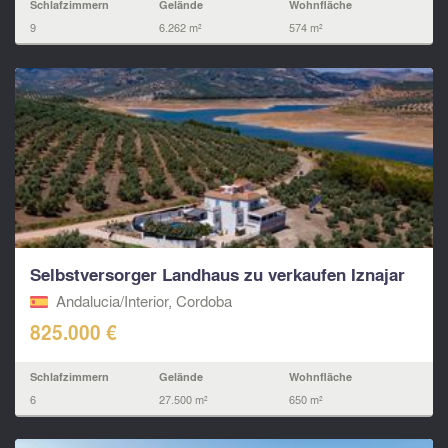
Schlafzimmern
Gelände
Wohnfläche
9
6.262 m²
574 m²
Selbstversorger Landhaus zu verkaufen Iznajar
Andalucia/Interior, Cordoba
825.000 €
Schlafzimmern
Gelände
Wohnfläche
6
27.500 m²
650 m²