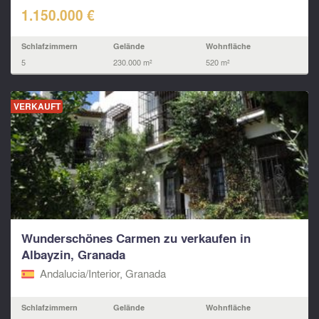
1.150.000 €
Schlafzimmern
Gelände
Wohnfläche
5
230.000 m²
520 m²
VERKAUFT
Wunderschönes Carmen zu verkaufen in
Albayzin, Granada
Andalucia/Interior, Granada
Schlafzimmern
Gelände
Wohnfläche