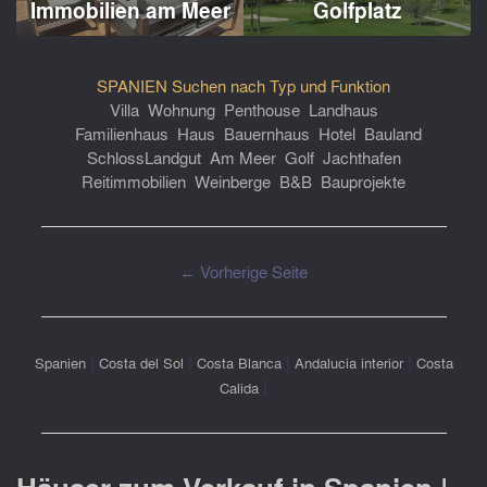
Immobilien am Meer
Golfplatz
SPANIEN Suchen nach Typ und Funktion
Villa
Wohnung
Penthouse
Landhaus
Familienhaus
Haus
Bauernhaus
Hotel
Bauland
Schloss
Landgut
Am Meer
Golf
Jachthafen
Reitimmobilien
Weinberge
B&B
Bauprojekte
← Vorherige Seite
|
|
|
|
Spanien
Costa del Sol
Costa Blanca
Andalucia interior
Costa
|
Calida