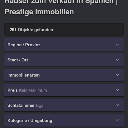
Häuser zum Verkauf in Spanien |
Prestige Immobilien
291 Objekte gefunden
Region / Provinz

Stadt / Ort

Immobilienarten

Preis
Kein Maximum

Schlafzimmer
Egal

Kategorie / Umgebung
