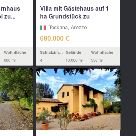
ernhaus
Villa mit Gästehaus auf 1
 zu...
ha Grundstück zu
verkaufen...
Toskana, Arezzo
680.000 €
Wohnfläche
Schlafzimmern
Gelände
Wohnfläche
600 m²
4
10.000 m²
550 m²