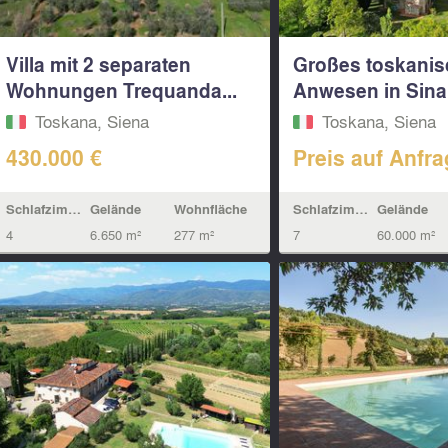
Villa mit 2 separaten
Großes toskani
Wohnungen Trequanda...
Anwesen in Sinal
Toskana, Siena
Toskana, Siena
430.000 €
Preis auf Anfr
Schlafzimmern
Gelände
Wohnfläche
Schlafzimmern
Gelände
4
6.650 m²
277 m²
7
60.000 m²