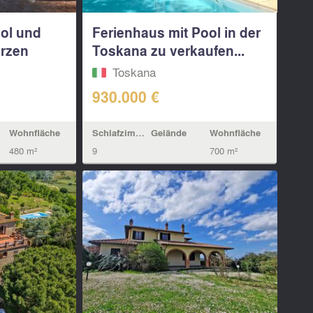
ol und
Ferienhaus mit Pool in der
erzen
Toskana zu verkaufen...
Toskana
930.000 €
Schlafzimmern
Gelände
Wohnfläche
Wohnfläche
9
700 m²
480 m²