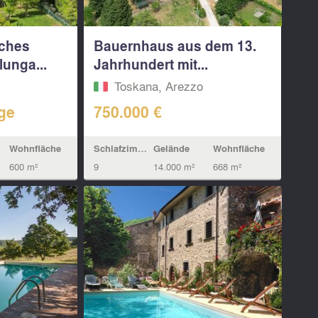
sches
Bauernhaus aus dem 13.
unga...
Jahrhundert mit...
Toskana, Arezzo
age
750.000 €
Wohnfläche
Schlafzimmern
Gelände
Wohnfläche
600 m²
9
14.000 m²
668 m²