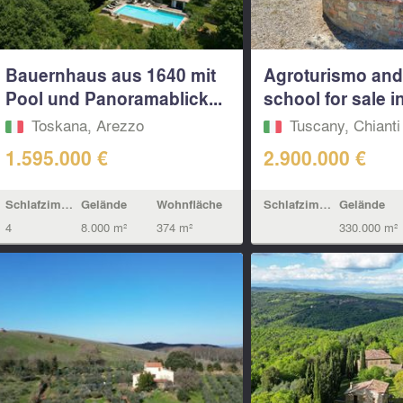
Bauernhaus aus 1640 mit
Agroturismo and
Pool und Panoramablick...
school for sale 
Toskana, Arezzo
Tuscany, Chianti
1.595.000 €
2.900.000 €
Schlafzimmern
Gelände
Wohnfläche
Schlafzimmern
Gelände
4
8.000 m²
374 m²
330.000 m²