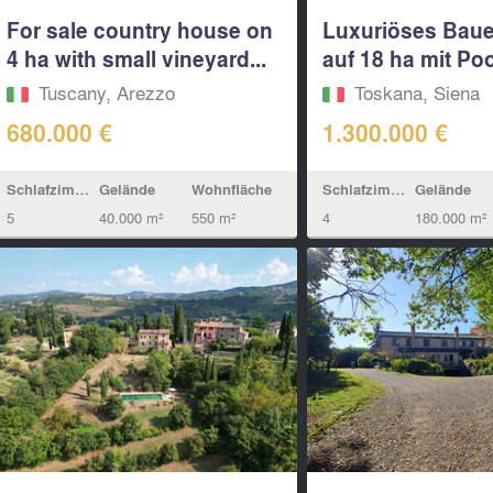
For sale country house on
Luxuriöses Bau
4 ha with small vineyard...
auf 18 ha mit Pool
Tuscany, Arezzo
Toskana, Siena
680.000 €
1.300.000 €
Schlafzimmern
Gelände
Wohnfläche
Schlafzimmern
Gelände
5
40.000 m²
550 m²
4
180.000 m²