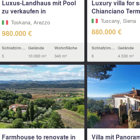
Luxus-Landhaus mit Pool
Luxury villa for s
zu verkaufen in
Chianciano Terme
Monterchi...
Tuscany, Siena
Toskana, Arezzo
880.000 €
980.000 €
Schlafzimmern
Gelände
Schlafzimmern
Gelände
Wohnfläche
6
4.530 m²
5
10.000 m²
340 m²
Farmhouse to renovate in
Villa mit Panora