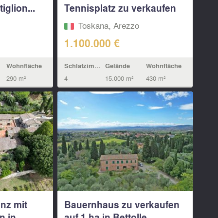
iglion...
Tennisplatz zu verkaufen
nahe Arezzo...
Toskana, Arezzo
1.100.000 €
Wohnfläche
Schlafzimmern
Gelände
Wohnfläche
290 m²
4
15.000 m²
430 m²
nz mit
Bauernhaus zu verkaufen
n in
auf 1 ha in Bettolle...