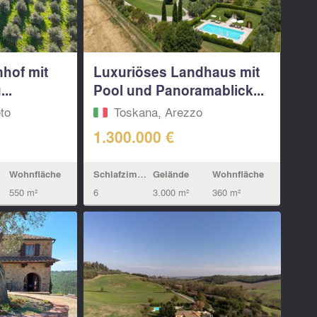
nhof mit
Luxuriöses Landhaus mit
..
Pool und Panoramablick...
to
Toskana, Arezzo
1.300.000 €
Wohnfläche
Schlafzimmern
Gelände
Wohnfläche
550 m²
6
3.000 m²
360 m²