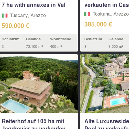
7 ha with annexes in Val
verkaufen in Cast
di...
Toskana, Arezzo
Tuscany, Arezzo
385.000 €
590.000 €
Schlafzimmern
Gelände
Schlafzimmern
Gelände
Wohnfläche
3
3.000 m²
3
72.100 m²
400 m²
Reiterhof auf 105 ha mit
Alte Luxusreside
Jagdrevier zu verkaufen
Pool zu verkaufe