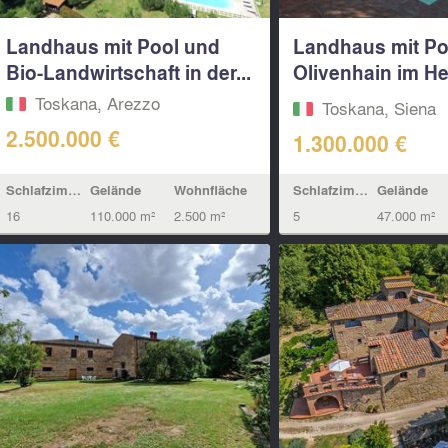
Landhaus mit Pool und
Landhaus mit Po
Bio-Landwirtschaft in der...
Olivenhain im H
des...
Toskana, Arezzo
Toskana, Siena
2.500.000 €
1.300.000 €
Schlafzimmern
Gelände
Wohnfläche
Schlafzimmern
Gelände
16
110.000 m²
2.500 m²
5
47.000 m²