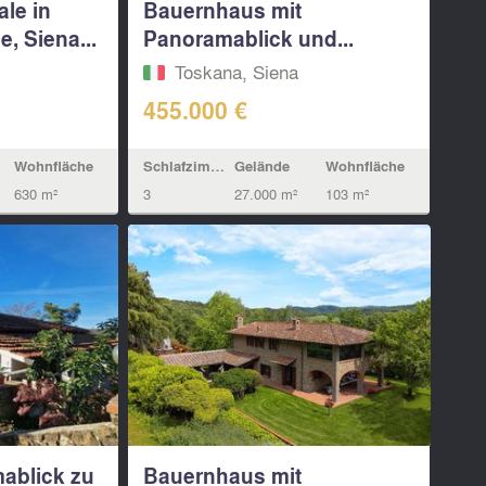
ale in
Bauernhaus mit
, Siena...
Panoramablick und...
Toskana, Siena
455.000 €
Wohnfläche
Schlafzimmern
Gelände
Wohnfläche
630 m²
3
27.000 m²
103 m²
mablick zu
Bauernhaus mit