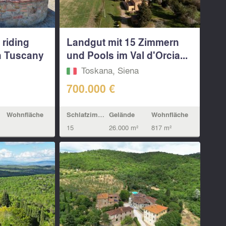
 riding
Landgut mit 15 Zimmern
in Tuscany
und Pools im Val d'Orcia...
Toskana, Siena
700.000 €
Wohnfläche
Schlafzimmern
Gelände
Wohnfläche
15
26.000 m²
817 m²