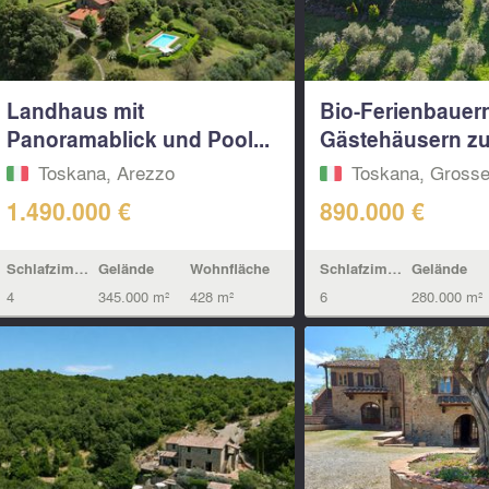
Landhaus mit
Bio-Ferienbauer
Panoramablick und Pool...
Gästehäusern zu.
Toskana, Arezzo
Toskana, Grosse
1.490.000 €
890.000 €
Schlafzimmern
Gelände
Wohnfläche
Schlafzimmern
Gelände
4
345.000 m²
428 m²
6
280.000 m²