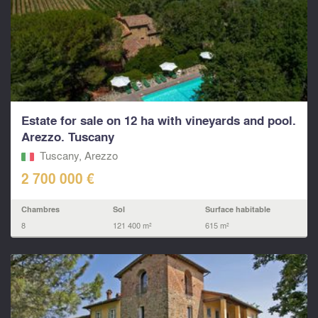
Estate for sale on 12 ha with vineyards and pool.
Arezzo. Tuscany
Tuscany, Arezzo
2 700 000 €
Chambres
Sol
Surface habitable
8
121 400 m²
615 m²