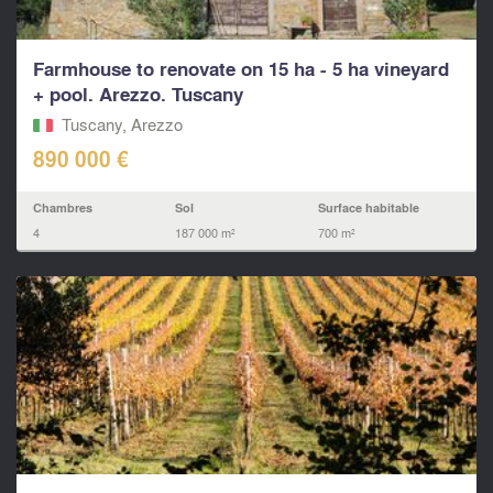
Farmhouse to renovate on 15 ha - 5 ha vineyard
+ pool. Arezzo. Tuscany
Tuscany, Arezzo
890 000 €
Chambres
Sol
Surface habitable
4
187 000 m²
700 m²