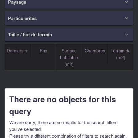
Paysage

Particularités

Taille / but du terrain

Derniers
Prix
Surface
Chambres
Terrain de
habitable
(m2)
(m2)
There are no objects for this
query
We are sorry, there are no results for the search filters
you've selected.
Please try a different combination of filters to search again.