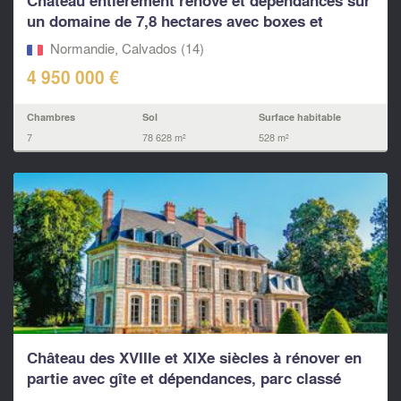
Château entièrement rénové et dépendances sur
un domaine de 7,8 hectares avec boxes et
carrière...
Normandie, Calvados (14)
4 950 000 €
Chambres
Sol
Surface habitable
7
78 628 m²
528 m²
Château des XVIIIe et XIXe siècles à rénover en
partie avec gîte et dépendances, parc classé
sur...