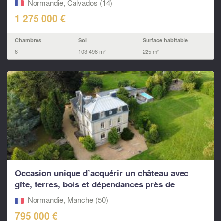
Normandie, Calvados (14)
1 275 000 €
Chambres
Sol
Surface habitable
6
103 498 m²
225 m²
Occasion unique d’acquérir un château avec
gîte, terres, bois et dépendances près de
Sourdeval
Normandie, Manche (50)
795 000 €