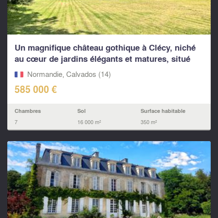
Un magnifique château gothique à Clécy, niché
au cœur de jardins élégants et matures, situé
en...
Normandie, Calvados (14)
585 000 €
Chambres
Sol
Surface habitable
7
16 000 m²
350 m²