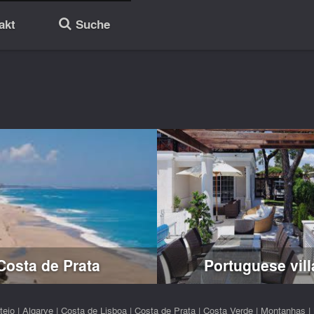
akt
Suche
🔎
Costa de Prata
Portuguese vill
tejo
|
Algarve
|
Costa de Lisboa
|
Costa de Prata
|
Costa Verde
|
Montanhas
|