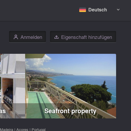
Deutsch

Anmelden
Eigenschaft hinzufügen
👤

as
Seafront property
Madeira
|
Acores
|
Portugal