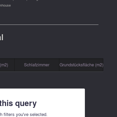
mhouse
l
(m2)
Schlafzimmer
Grundstücksfläche (m2)
 this query
h filters you've selected.