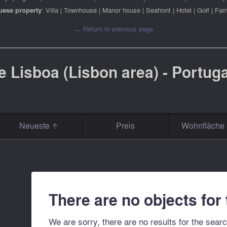
uese property
:
Villa
|
Townhouse
|
Manor house
|
Seafront
|
Hotel
|
Golf
|
Far
← Return to previous page
e Lisboa (Lisbon area) - Portuga
Neueste
Preis
Wohnfläche 
There are no objects for
We are sorry, there are no results for the searc