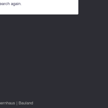
search again.
uernhaus
|
Bauland