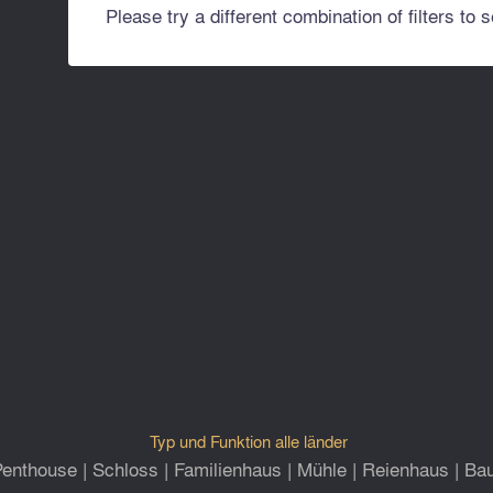
Please try a different combination of filters to 
Typ und Funktion a
lle länder
Penthouse
|
Schloss
|
Familienhaus
|
Mühle
|
Reienhaus
|
Ba